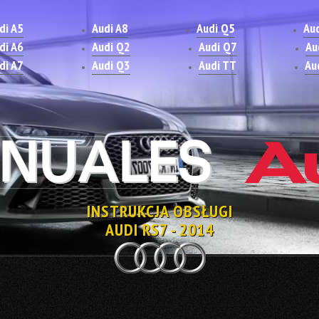
di A5
Audi A8
Audi Q5
Au
di A6
Audi Q2
Audi Q7
Au
di A7
Audi Q3
Audi TT
Au
INSTRUKCJA OBSŁUGI
AUDI RS7 - 2014