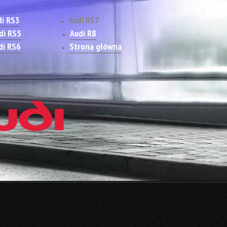
di RS3
Audi RS7
di RS5
Audi R8
di RS6
Strona główna